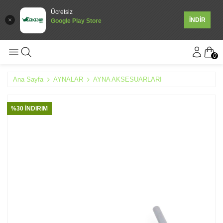
Ücretsiz
İNDİR
Google Play Store
0
Ana Sayfa
AYNALAR
AYNA AKSESUARLARI
%30 İNDIRIM