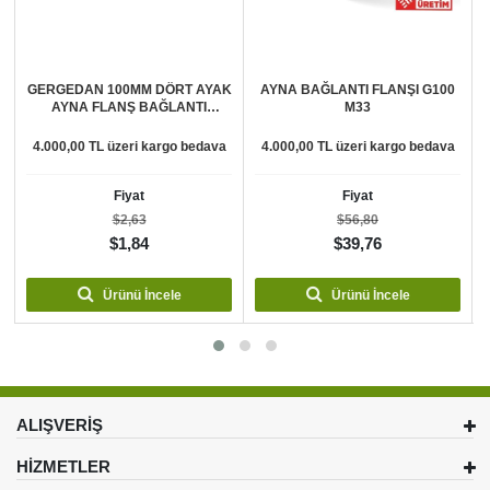
E
GERGEDAN 100MM DÖRT AYAK
AYNA BAĞLANTI FLANŞI G100
AYNA FLANŞ BAĞLANTI
M33
CİVATALARI
4.000,00 TL üzeri kargo bedava
4.000,00 TL üzeri kargo bedava
Fiyat
Fiyat
$2,63
$56,80
$1,84
$39,76
Ürünü İncele
Ürünü İncele
ALIŞVERİŞ
HİZMETLER