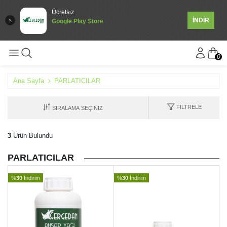
Ücretsiz
İNDİR
Google Play Store
0
Ana Sayfa
PARLATICILAR
FILTRELE
3
Ürün Bulundu
PARLATICILAR
%
30
İndirim
%
30
İndirim