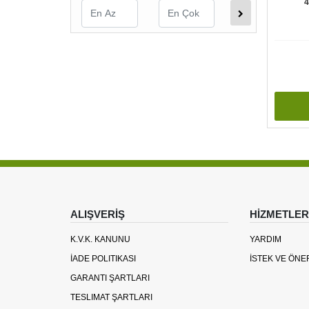
4
ALIŞVERİŞ
HİZMETLER
K.V.K. KANUNU
YARDIM
İADE POLITIKASI
İSTEK VE ÖNE
GARANTI ŞARTLARI
TESLIMAT ŞARTLARI