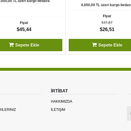
.000,00 TL üzeri kargo bedava
4.000,00 TL üzeri kargo beda
Fiyat
$37,87
Fiyat
$45,44
$26,51
Sepete Ekle
Sepete Ekle
İRTİBAT
HAKKIMIZDA
RILERINIZ
İLETIŞIM