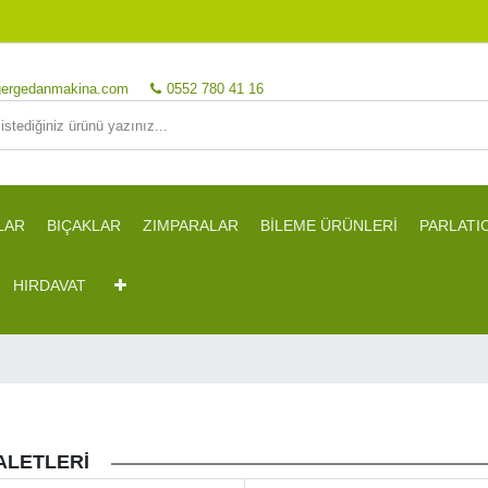
ergedanmakina.com
0552 780 41 16
LAR
BIÇAKLAR
ZIMPARALAR
BİLEME ÜRÜNLERİ
PARLATI
HIRDAVAT
ALETLERİ