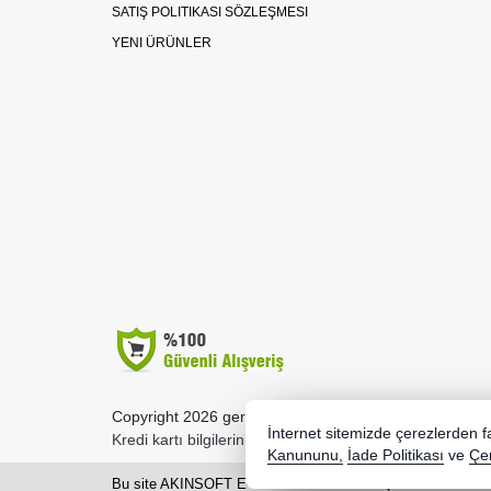
SATIŞ POLITIKASI SÖZLEŞMESI
YENI ÜRÜNLER
Copyright 2026 gergedanhobi.com - Tüm hakları saklıd
İnternet sitemizde çerezlerden fay
Kredi kartı bilgileriniz 256bit SSL sertifikası ile korunma
Kanununu,
İade Politikası
ve
Çer
Bu site AKINSOFT E-Ticaret ile hazırlanmıştır.