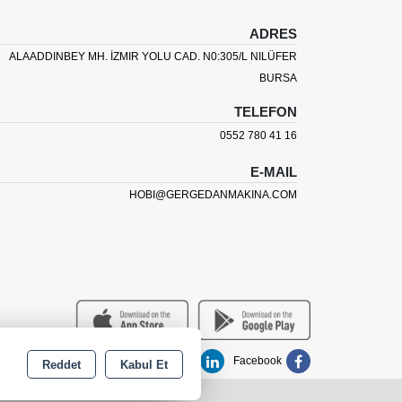
ADRES
ALAADDINBEY MH. İZMIR YOLU CAD. N0:305/L NILÜFER
BURSA
TELEFON
0552 780 41 16
E-MAIL
HOBI@GERGEDANMAKINA.COM
outube
Instagram
Linkedin
Facebook
Reddet
Kabul Et