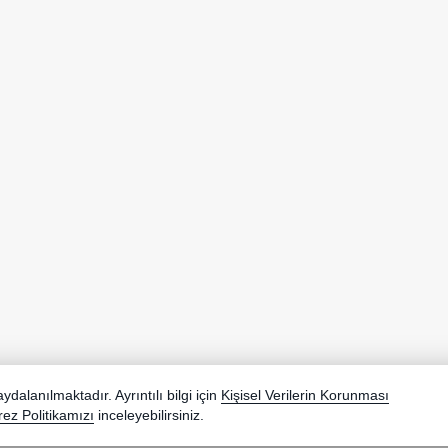
ır.
dalanılmaktadır. Ayrıntılı bilgi için
Kişisel Verilerin Korunması
ktadır.
Pinterest
Y
ez Politikamızı
inceleyebilirsiniz.