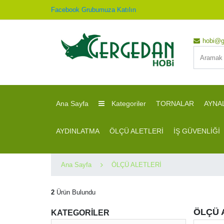
Facebook Grubumuza Katılın
hobi@g
Ana Sayfa
Kategoriler
TORNALAR
AYNA
AYDINLATMA
ÖLÇÜ ALETLERİ
İŞ GÜVENLİĞİ
Ana Sayfa
ÖLÇÜ ALETLERİ
2
Ürün Bulundu
ÖLÇÜ 
KATEGORİLER