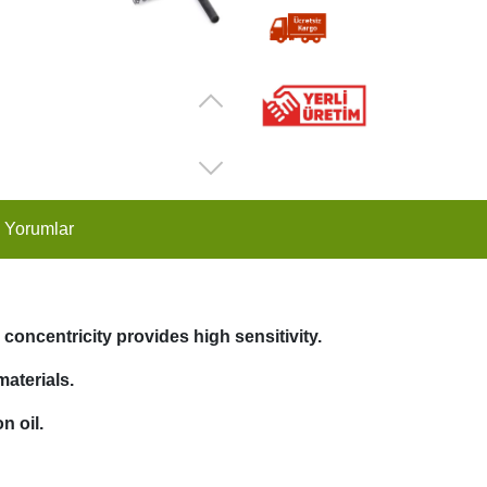
 Yorumlar
concentricity provides high sensitivity.
aterials.
n oil.