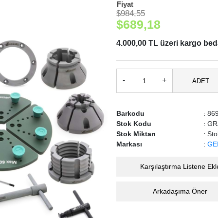
Fiyat
$984,55
$689,18
4.000,00 TL üzeri kargo be
-
+
ADET
Barkodu
869
:
Stok Kodu
GRA
:
Stok Miktarı
Sto
:
Markası
GE
:
Karşılaştırma Listene Ekl
Arkadaşıma Öner