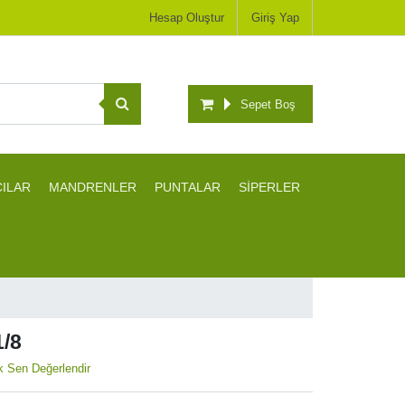
Hesap Oluştur
Giriş Yap
Sepet Boş
CILAR
MANDRENLER
PUNTALAR
SİPERLER
/8
lk Sen Değerlendir