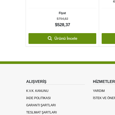
4
Fiyat
$754,82
$528,37
le
Ürünü İncele
ALIŞVERİŞ
HİZMETLER
K.V.K. KANUNU
YARDIM
İADE POLITIKASI
İSTEK VE ÖNE
GARANTI ŞARTLARI
TESLIMAT ŞARTLARI