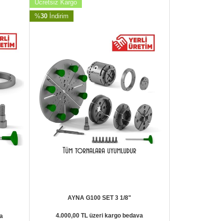
Ücretsiz Kargo
%
30
İndirim
AYNA G100 SET 3 1/8"
4.000,00 TL üzeri kargo bedava
a