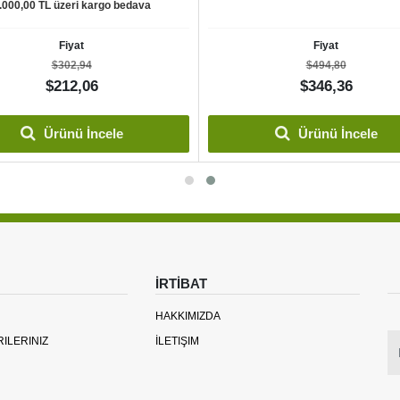
.000,00 TL üzeri kargo bedava
Fiyat
Fiyat
$302,94
$494,80
$212,06
$346,36
Ürünü İncele
Ürünü İncele
İRTİBAT
HAKKIMIZDA
RILERINIZ
İLETIŞIM