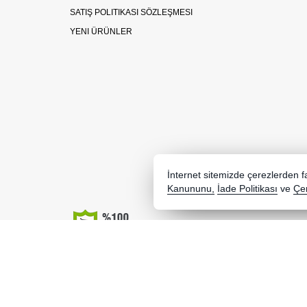
SATIŞ POLITIKASI SÖZLEŞMESI
YENI ÜRÜNLER
İnternet sitemizde çerezlerden fay
Kanununu,
İade Politikası
ve
Çer
Copyright 2026 gergedanhobi.com - Tüm hakları saklıd
Kredi kartı bilgileriniz 256bit SSL sertifikası ile korunma