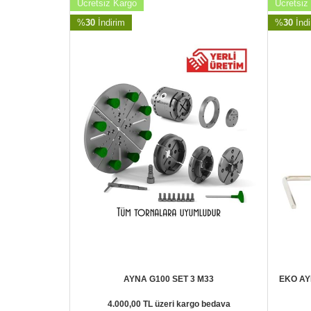
Ücretsiz Kargo
Ücretsiz
%
30
İndirim
%
30
İndi
8" inç
AYNA G100 SET 3 M33
EKO AY
o bedava
4.000,00 TL üzeri kargo bedava