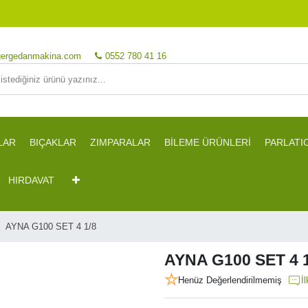
ergedanmakina.com
0552 780 41 16
LAR
BIÇAKLAR
ZIMPARALAR
BİLEME ÜRÜNLERİ
PARLATI
HIRDAVAT
AYNA G100 SET 4 1/8
AYNA G100 SET 4 1
Henüz Değerlendirilmemiş
İ