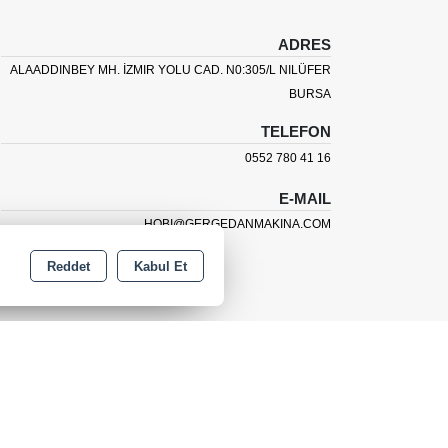
ADRES
ALAADDINBEY MH. İZMIR YOLU CAD. N0:305/L NILÜFER
BURSA
TELEFON
0552 780 41 16
E-MAIL
HOBI@GERGEDANMAKINA.COM
Reddet
Kabul Et
outube
Instagram
Linkedin
Facebook