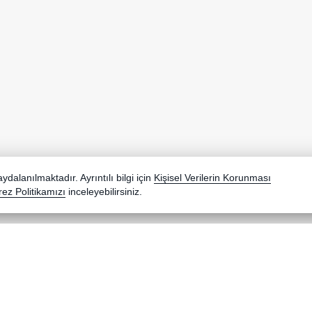
dalanılmaktadır. Ayrıntılı bilgi için
Kişisel Verilerin Korunması
ez Politikamızı
inceleyebilirsiniz.
ır.
ktadır.
Pinterest
Y