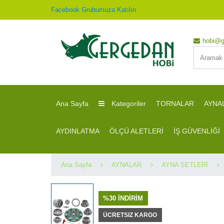
Facebook Grubumuza Katılın
hobi@g
Ana Sayfa
Kategoriler
TORNALAR
AYNA
AYDINLATMA
ÖLÇÜ ALETLERİ
İŞ GÜVENLİĞİ
Ana Sayfa
AYNALAR
AYNA SETLERİ
%30 İNDİRİM
ÜCRETSIZ KARGO