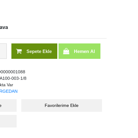
dava
Sepete Ekle
Hemen Al
0000001088
100-003-1/8
kta Var
RGEDAN
e
Favorilerime Ekle