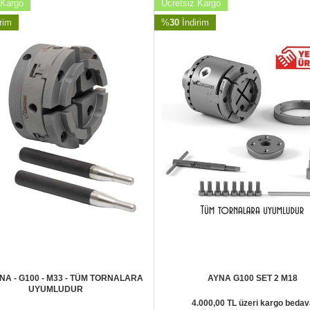
 Kargo
Ücretsiz Kargo
rim
%
30
İndirim
NA - G100 - M33 - TÜM TORNALARA
AYNA G100 SET 2 M18
UYUMLUDUR
4.000,00 TL üzeri kargo bedav