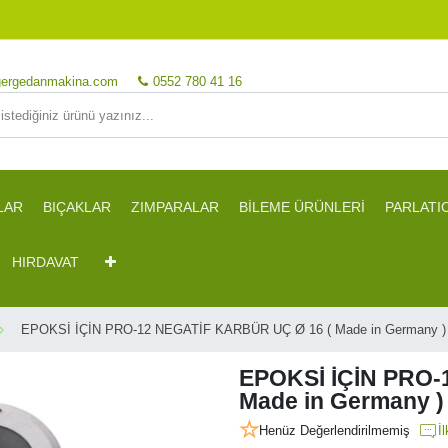
ergedanmakina.com
0552 780 41 16
LAR
BIÇAKLAR
ZIMPARALAR
BİLEME ÜRÜNLERİ
PARLATI
HIRDAVAT
EPOKSİ İÇİN PRO-12 NEGATİF KARBÜR UÇ Ø 16 ( Made in Germany )
EPOKSİ İÇİN PRO-
Made in Germany )
Henüz Değerlendirilmemiş
İ