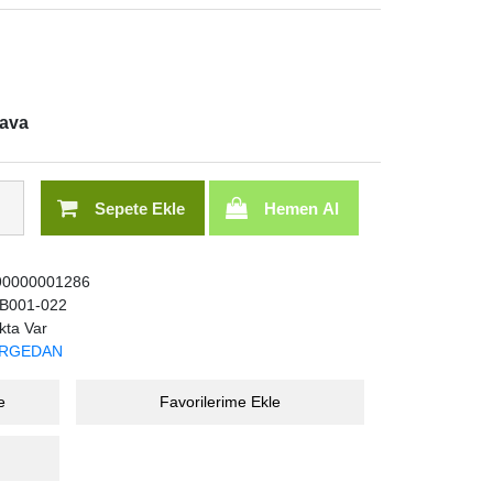
dava
Sepete Ekle
Hemen Al
0000001286
B001-022
kta Var
RGEDAN
e
Favorilerime Ekle