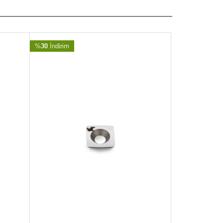
%
30
İndirim