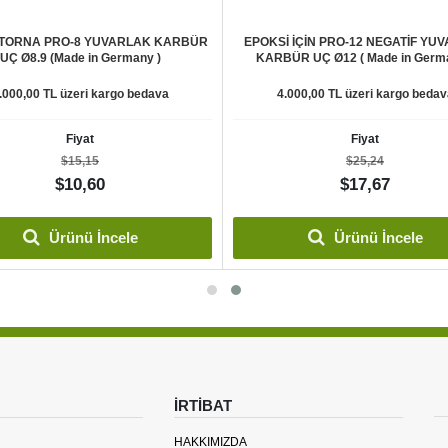
TORNA PRO-8 YUVARLAK KARBÜR
EPOKSİ İÇİN PRO-12 NEGATİF YU
UÇ Ø8.9 (Made in Germany )
KARBÜR UÇ Ø12 ( Made in Germa
.000,00 TL üzeri kargo bedava
4.000,00 TL üzeri kargo bedav
Fiyat
Fiyat
$15,15
$25,24
$10,60
$17,67
Ürünü İncele
Ürünü İncele
İRTİBAT
HAKKIMIZDA