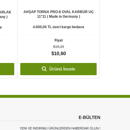
AHŞAP TORNA PRO-8 OVAL KARBÜR UÇ
VARLAK
11*11 ( Made in Germany )
ny )
4.000,00 TL üzeri kargo bedava
a
Fiyat
$15,15
$10,60
Ürünü İncele
E-BÜLTEN
YENI VE INDIRIMLI ÜRÜNLERDEN HABERDAR OLUN !