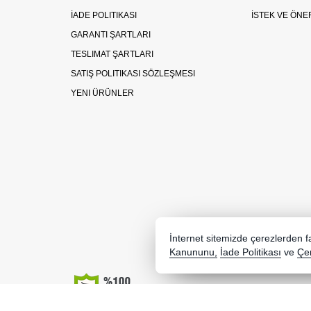
İADE POLITIKASI
İSTEK VE ÖNE
GARANTI ŞARTLARI
TESLIMAT ŞARTLARI
SATIŞ POLITIKASI SÖZLEŞMESI
YENI ÜRÜNLER
İnternet sitemizde çerezlerden fay
Kanununu,
İade Politikası
ve
Çer