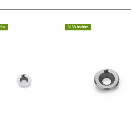
rim
%
30
İndirim