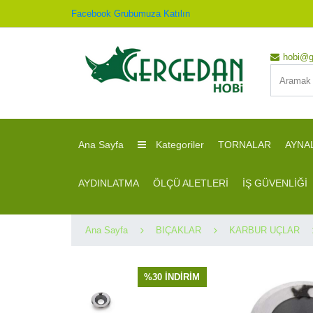
Facebook Grubumuza Katılın
hobi@g
Ana Sayfa
Kategoriler
TORNALAR
AYNA
AYDINLATMA
ÖLÇÜ ALETLERİ
İŞ GÜVENLİĞİ
Ana Sayfa
BIÇAKLAR
KARBUR UÇLAR
%30 İNDİRİM