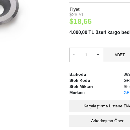
Fiyat
$26,51
$18,55
4.000,00 TL üzeri kargo be
-
+
ADET
Barkodu
869
:
Stok Kodu
GR
:
Stok Miktarı
Sto
:
Markası
GE
:
Karşılaştırma Listene Ekl
Arkadaşıma Öner