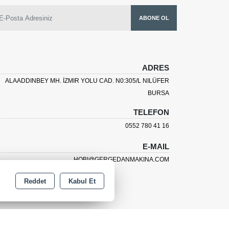
ABONE OL
ADRES
ALAADDINBEY MH. İZMIR YOLU CAD. N0:305/L NILÜFER
BURSA
TELEFON
0552 780 41 16
E-MAIL
HOBI@GERGEDANMAKINA.COM
Reddet
Kabul Et