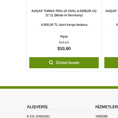
GATİF OVAL
AHŞAP TORNA PRO-10 OVAL KARBÜR UÇ
AHŞAP 
in Germany )
11*11 (Made in Germany)
o bedava
4.000,00 TL üzeri kargo bedava
4
Fiyat
$15,15
$10,60
le
Ürünü İncele
ALIŞVERİŞ
HİZMETLER
K.V.K. KANUNU
YARDIM