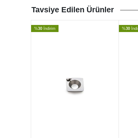
Tavsiye Edilen Ürünler
%
30
İndirim
%
30
İndi