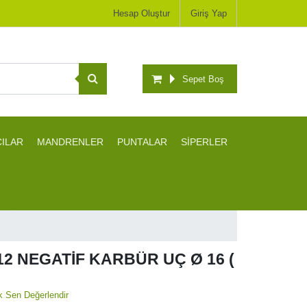
Hesap Oluştur
Giriş Yap
Sepet Boş
CILAR
MANDRENLER
PUNTALAR
SİPERLER
12 NEGATİF KARBÜR UÇ Ø 16 (
lk Sen Değerlendir