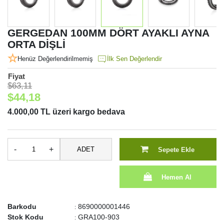
GERGEDAN 100MM DÖRT AYAKLI AYNA
ORTA DİŞLİ
Henüz Değerlendirilmemiş
İlk Sen Değerlendir
Fiyat
$63,11
$44,18
4.000,00 TL üzeri kargo bedava
-
+
ADET
Sepete Ekle
Hemen Al
Barkodu
8690000001446
:
Stok Kodu
GRA100-903
: