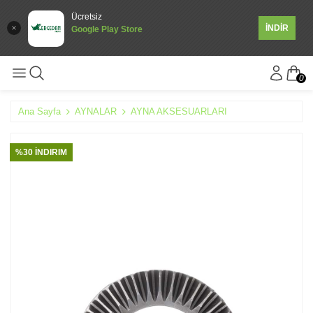
Ücretsiz
İNDİR
Google Play Store
0
Ana Sayfa
AYNALAR
AYNA AKSESUARLARI
%30 İNDIRIM